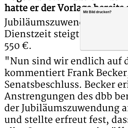
hatte er der Vorlage bereit
Mit Bild drucken?
Jubiläumszuwendung von 35
Dienstzeit steigt der Betra
550 €.
"Nun sind wir endlich auf
kommentiert Frank Becker,
Senatsbeschluss. Becker er
Anstrengungen des dbb be
der Jubiläumszuwendung a
und stellte erfreut fest, d