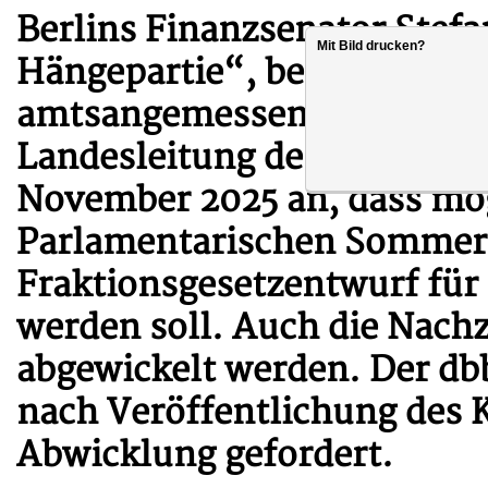
Berlins Finanzsenator Stefa
Mit Bild drucken?
Hängepartie“, bei der Umse
amtsangemessenen Besoldun
Landesleitung des dbb berli
November 2025 an, dass mög
Parlamentarischen Sommer
Fraktionsgesetzentwurf für
werden soll. Auch die Nach
abgewickelt werden. Der dbb
nach Veröffentlichung des K
Abwicklung gefordert.