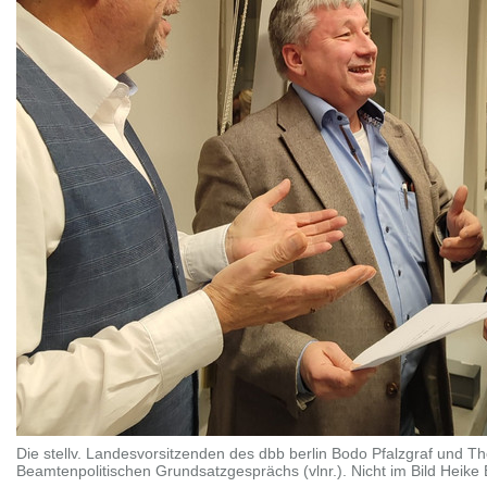
Die stellv. Landesvorsitzenden des dbb berlin Bodo Pfalzgraf und
Beamtenpolitischen Grundsatzgesprächs (vlnr.). Nicht im Bild Heike 