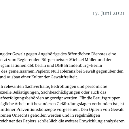
17. Juni 2021
ng der Gewalt gegen Angehörige des öffentlichen Dienstes eine
e jetzt vom Regierenden Bürgermeister Michael Müller und den
organisationen dbb berlin und DGB Brandenburg-Berlin
 des gemeinsamen Papiers: Null Toleranz bei Gewalt gegenüber den
nd Ausbau einer Kultur der Gewaltfreiheit.
tlich relevanten Sachverhalte, Bedrohungen und persönliche
exuelle Belästigungen, Sachbeschädigungen oder auch das
rafverfolgungsbehörden angezeigt werden. Für die Berufsgruppen
 tägliche Arbeit mit besonderen Gefährdungslagen verbunden ist, ist
hnittener Präventionskonzepte vorgesehen. Den Opfern von Gewalt
fahrenen Unrechts geholfen werden und in regelmäßigen
ichner des Papiers schließlich die weitere Entwicklung analysieren