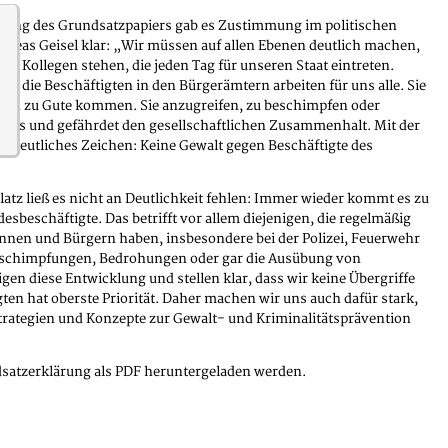
nung des Grundsatzpapiers gab es Zustimmung im politischen
dreas Geisel klar: „Wir müssen auf allen Ebenen deutlich machen,
nd Kollegen stehen, die jeden Tag für unseren Staat eintreten.
, die Beschäftigten in den Bürgerämtern arbeiten für uns alle. Sie
len zu Gute kommen. Sie anzugreifen, zu beschimpfen oder
ktlos und gefährdet den gesellschaftlichen Zusammenhalt. Mit der
n deutliches Zeichen: Keine Gewalt gegen Beschäftigte des
atz ließ es nicht an Deutlichkeit fehlen: Immer wieder kommt es zu
esbeschäftigte. Das betrifft vor allem diejenigen, die regelmäßig
innen und Bürgern haben, insbesondere bei der Polizei, Feuerwehr
schimpfungen, Bedrohungen oder gar die Ausübung von
igen diese Entwicklung und stellen klar, dass wir keine Übergriffe
ten hat oberste Priorität. Daher machen wir uns auch dafür stark,
trategien und Konzepte zur Gewalt- und Kriminalitätsprävention
atzerklärung als PDF heruntergeladen werden.