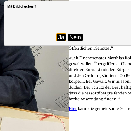
Mit Bild drucken?
Schon im Vorfeld der Unterzeich
Raum. So stellte Innensenator An
dass wir hinter den Kolleginnen u
Polizei, Feuerwehr, Ordnungsämter
übernehmen Aufgaben, die uns al
Ja
Nein
verächtlich zu machen, ist respe
Grundsatzerklärung setzen wir ei
Öffentlichen Dienstes.“
Auch Finanzsenator Matthias Koll
gewaltvollen Übergriffen auf Land
direkten Kontakt mit den Bürger
und den Ordnungsämtern. Ob Be
körperlicher Gewalt: Wir missbill
dulden. Der Schutz der Beschäftig
dass die ressortübergreifenden S
breite Anwendung finden.“
Hier
kann die gemeinsame Grunds