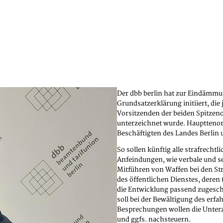
Der dbb berlin hat zur Eindämmu
Grundsatzerklärung initiiert, di
Vorsitzenden der beiden Spitzen
unterzeichnet wurde. Haupttenor
Beschäftigten des Landes Berlin u
So sollen künftig alle strafrech
Anfeindungen, wie verbale und s
Mitführen von Waffen bei den St
des öffentlichen Dienstes, deren
die Entwicklung passend zugesc
soll bei der Bewältigung des er
Besprechungen wollen die Unterze
und ggfs. nachsteuern.