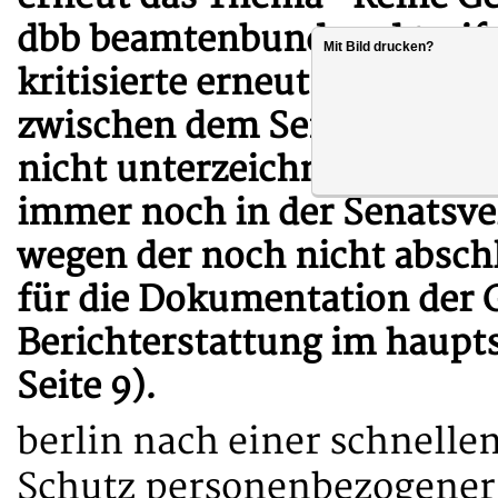
dbb beamtenbund und tarifu
Mit Bild drucken?
kritisierte erneut, dass di
zwischen dem Senat und de
nicht unterzeichnet ist. Off
immer noch in der Senatsve
wegen der noch nicht absch
für die Dokumentation der G
Berichterstattung im haupt
Seite 9).
berlin nach einer schnelle
Schutz personenbezogener 