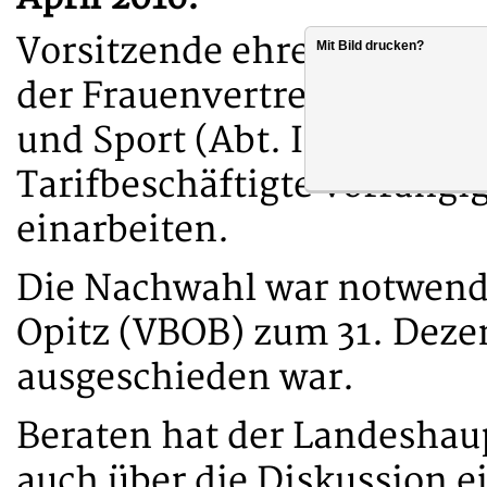
Vorsitzende ehrenamtlich 
Mit Bild drucken?
der Frauenvertreterin in d
und Sport (Abt. II) wahr. 
Tarifbeschäftigte vorrangig
einarbeiten.
Die Nachwahl war notwen
Opitz (VBOB) zum 31. Deze
ausgeschieden war.
Beraten hat der Landeshaup
auch über die Diskussion 