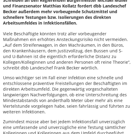
Schreiben an den Regierenden Bürgermeister Michael Müller
und Finanzsenator Matthias Kollatz fordert dbb Landeschef
Becker außerdem mehr vorbeugende Schutzmittel und
schnellere Testungen bzw. Isolierungen des direkten
Arbeitsumfeldes in Infektionsfällen.
Viele Beschäftigte könnten trotz aller vorbeugender
Maßnahmen ein erhöhtes Ansteckungsrisiko nicht vermeiden.
„Auf dem Streifenwagen, in den Wachräumen, in den Büros,
den Krankenhäusern, dem Justizvollzug, den Bussen und S-
und U-Bahnen ist die eigentlich erforderliche Distanz zu
Kollegen/Kolleginnen und anderen Personen oft reine Theorie“,
schreibt dbb Landeschef Frank Becker wörtlich.
Umso wichtiger sei im Fall einer Infektion eine schnelle und
entschlossene präventive Freistellungen der Beschäftigten im
direkten Arbeitsumfeld. Die gegenwärtig vorgeschalteten
langwierigen Nachverfolgungen, ob eine Unterschreitung des
Mindestabstands von anderthalb Meter über mehr als eine
Viertelstunde vorgelegen habe, seien fahrlässig und führten zu
weiteren Infektionen.
Zumindest müsse aber bei jedem Infektionsfall unverzüglich
eine umfassende und unverzügliche eine Testung sämtlicher
Kolleginnen und Kolleginnen aus dem Umfeld durchgeführt