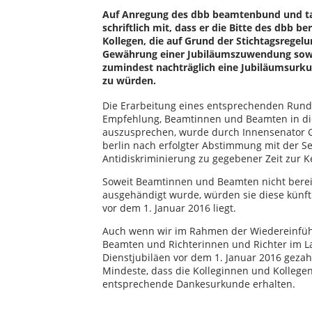
Auf Anregung des dbb beamtenbund und tarif
schriftlich mit, dass er die Bitte des dbb b
Kollegen, die auf Grund der Stichtagsrege
Gewährung einer Jubiläumszuwendung sowi
zumindest nachträglich eine Jubiläumsurku
zu würden.
Die Erarbeitung eines entsprechenden Rund
Empfehlung, Beamtinnen und Beamten in di
auszusprechen, wurde durch Innensenator G
berlin nach erfolgter Abstimmung mit der Se
Antidiskriminierung zu gegebener Zeit zur 
Soweit Beamtinnen und Beamten nicht bere
ausgehändigt wurde, würden sie diese künft
vor dem 1. Januar 2016 liegt.
Auch wenn wir im Rahmen der Wiedereinfü
Beamten und Richterinnen und Richter im Lan
Dienstjubiläen vor dem 1. Januar 2016 gezah
Mindeste, dass die Kolleginnen und Kollegen 
entsprechende Dankesurkunde erhalten.