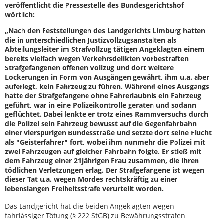
veröffentlicht die Pressestelle des Bundesgerichtshof
wörtlich:
„Nach den Feststellungen des Landgerichts Limburg hatten
die in unterschiedlichen Justizvollzugsanstalten als
Abteilungsleiter im Strafvollzug tätigen Angeklagten einem
bereits vielfach wegen Verkehrsdelikten vorbestraften
Strafgefangenen offenen Vollzug und dort weitere
Lockerungen in Form von Ausgängen gewährt, ihm u.a. aber
auferlegt, kein Fahrzeug zu führen. Während eines Ausgangs
hatte der Strafgefangene ohne Fahrerlaubnis ein Fahrzeug
geführt, war in eine Polizeikontrolle geraten und sodann
geflüchtet. Dabei lenkte er trotz eines Rammversuchs durch
die Polizei sein Fahrzeug bewusst auf die Gegenfahrbahn
einer vierspurigen Bundesstraße und setzte dort seine Flucht
als "Geisterfahrer" fort, wobei ihm nunmehr die Polizei mit
zwei Fahrzeugen auf gleicher Fahrbahn folgte. Er stieß mit
dem Fahrzeug einer 21jährigen Frau zusammen, die ihren
tödlichen Verletzungen erlag. Der Strafgefangene ist wegen
dieser Tat u.a. wegen Mordes rechtskräftig zu einer
lebenslangen Freiheitsstrafe verurteilt worden.
Das Landgericht hat die beiden Angeklagten wegen
fahrlässiger Tötung (§ 222 StGB) zu Bewährungsstrafen