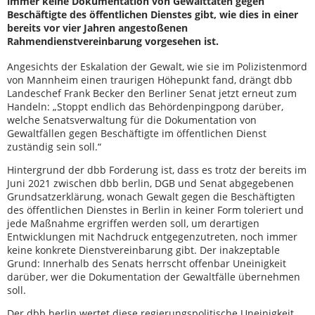
immer keine Dokumentation von Gewalttaten gegen
Beschäftigte des öffentlichen Dienstes gibt, wie dies in einer
bereits vor vier Jahren angestoßenen
Rahmendienstvereinbarung vorgesehen ist.
Angesichts der Eskalation der Gewalt, wie sie im Polizistenmord
von Mannheim einen traurigen Höhepunkt fand, drängt dbb
Landeschef Frank Becker den Berliner Senat jetzt erneut zum
Handeln: „Stoppt endlich das Behördenpingpong darüber,
welche Senatsverwaltung für die Dokumentation von
Gewaltfällen gegen Beschäftigte im öffentlichen Dienst
zuständig sein soll.“
Hintergrund der dbb Forderung ist, dass es trotz der bereits im
Juni 2021 zwischen dbb berlin, DGB und Senat abgegebenen
Grundsatzerklärung, wonach Gewalt gegen die Beschäftigten
des öffentlichen Dienstes in Berlin in keiner Form toleriert und
jede Maßnahme ergriffen werden soll, um derartigen
Entwicklungen mit Nachdruck entgegenzutreten, noch immer
keine konkrete Dienstvereinbarung gibt. Der inakzeptable
Grund: Innerhalb des Senats herrscht offenbar Uneinigkeit
darüber, wer die Dokumentation der Gewaltfälle übernehmen
soll.
Der dbb berlin wertet diese regierungspolitische Uneinigkeit