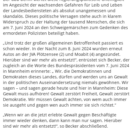
im Angesicht der wachsenden Gefahren für Leib und Leben
der Landesbediensteten als absolut unangemessen und
skandalös. Dieses politische Versagen stehe auch in klarem
Widerspruch zu der Haltung der tausend Menschen, die sich
am 7. Juni 2024 an den Schweigemärschen zum Gedenken des
ermordeten Polizisten beteiligt haben.
„Und trotz der großen allgemeinen Betroffenheit passiert es
schon wieder. In der Nacht zum 8. Juni 2024 wurden erneut
Autos an der JVA Plötzensee (2) und Moabit (4) angezündet.
Hierüber sind wir mehr als entsetzt!“, entrüstet sich Becker, der
zugleich an die Worte des Bundespräsidenten vom 7. Juni 2024
in Mannheim erinnerte: „ Wir, die Demokratinnen und
Demokraten dieses Landes, dürfen und werden uns an Gewalt
in der politischen Auseinandersetzung niemals gewöhnen. Wir
sagen – und sagen gerade heute und hier in Mannheim: Diese
Gewalt muss aufhören! Gewalt zerstört Freiheit, Gewalt zerstört
Demokratie. Wir müssen Gewalt ächten, von wem auch immer
sie ausgeht und gegen wen auch immer sie sich richtet.“
„Wenn wir an die jetzt erlebte Gewalt gegen Beschäftigte
immer wieder denken, dann kann man nur sagen. Hierüber
sind wir mehr als entsetzt!“, so Becker abschließend.