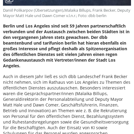
Daniil Polikarpov (Übersetzungen),Malaika Billups, Frank Becker, Deputy
Mayor Matt Hale und Dawn Comer v.l.n.r.; Foto: dbb berlin
Berlin und Los Angeles sind seit 59 Jahren partnerschaftlich
verbunden und der Austausch zwischen beiden Städten ist in
den vergangenen Jahren stets gewachsen. Der dbb
beamtenbund und tarifunion berlin hat hieran ebenfalls ein
großes Interesse und pflegt deshalb als Spitzenorganisation
des öffentlichen Dienstes seit vielen Jahren einen regen
Gedankenaustausch mit Vertreter/innen der Stadt Los
Angeles.
Auch in diesem Jahr ließ es sich dbb Landeschef Frank Becker
nicht nehmen, sich im Rathaus von Los Angeles zu Themen des
öffentlichen Dienstes auszutauschen. Besonders interessiert
waren die Gesprächspartner/innen (Malaika Billups,
Generaldirektorin der Personalabteilung und Deputy Mayor
Matt Hale und Dawn Comer, Geschäftsführerin, Finanzen,
Betrieb und Innovation) an Themen wie z. B. die Rekrutierung
von Personal für den öffentlichen Dienst, Bezahlungssystem
und Ruhestandsregelungen sowie die Gesundheitsversorgung
für die Beschäftigten. Auch der Einsatz von KI sowie
Schulungen für das Personal wurden angesprochen.