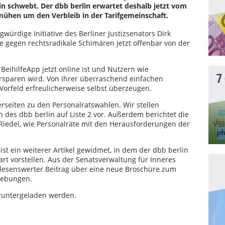
n schwebt. Der dbb berlin erwartet deshalb jetzt vom
ühen um den Verbleib in der Tarifgemeinschaft.
ürdige Initiative des Berliner Justizsenators Dirk
e gegen rechtsradikale Schimären jetzt offenbar von der
 BeihilfeApp jetzt online ist und Nutzern wie
7
rsparen wird. Von ihrer überraschend einfachen
 Vorfeld erfreulicherweise selbst überzeugen.
rseiten zu den Personalratswahlen. Wir stellen
des dbb berlin auf Liste 2 vor. Außerdem berichtet die
Riedel, wie Personalräte mit den Herausforderungen der
st ein weiterer Artikel gewidmet, in dem der dbb berlin
t vorstellen. Aus der Senatsverwaltung für Inneres
r lesenswerter Beitrag über eine neue Broschüre zum
rebungen.
eruntergeladen werden.