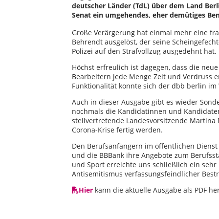
deutscher Länder (TdL) über dem Land Berli
Senat ein umgehendes, eher demütiges Bem
Große Verärgerung hat einmal mehr eine fragw
Behrendt ausgelöst, der seine Scheingefecht
Polizei auf den Strafvollzug ausgedehnt hat.
Höchst erfreulich ist dagegen, dass die neue
Bearbeitern jede Menge Zeit und Verdruss e
Funktionalität konnte sich der dbb berlin im
Auch in dieser Ausgabe gibt es wieder Sonde
nochmals die Kandidatinnen und Kandidaten 
stellvertretende Landesvorsitzende Martina 
Corona-Krise fertig werden.
Den Berufsanfängern im öffentlichen Dienst i
und die BBBank ihre Angebote zum Berufsstar
und Sport erreichte uns schließlich ein seh
Antisemitismus verfassungsfeindlicher Best
Hier
kann die aktuelle Ausgabe als PDF h