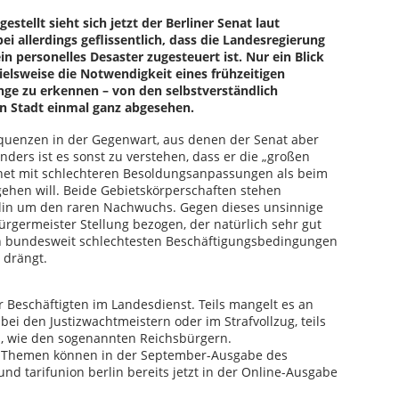
tellt sieht sich jetzt der Berliner Senat laut
i allerdings geflissentlich, dass die Landesregierung
ein personelles Desaster zugesteuert ist. Nur ein Blick
ielsweise die Notwendigkeit eines frühzeitigen
nge zu erkennen – von den selbstverständlich
 Stadt einmal ganz abgesehen.
uenzen in der Gegenwart, aus denen der Senat aber
nders ist es sonst zu verstehen, dass er die „großen
net mit schlechteren Besoldungsanpassungen als beim
hen will. Beide Gebietskörperschaften stehen
rlin um den raren Nachwuchs. Gegen dieses unsinnige
rgermeister Stellung bezogen, der natürlich sehr gut
en bundesweit schlechtesten Beschäftigungsbedingungen
 drängt.
 Beschäftigten im Landesdienst. Teils mangelt es an
ei den Justizwachtmeistern oder im Strafvollzug, teils
, wie den sogenannten Reichsbürgern.
te Themen können in der September-Ausgabe des
 tarifunion berlin bereits jetzt in der Online-Ausgabe