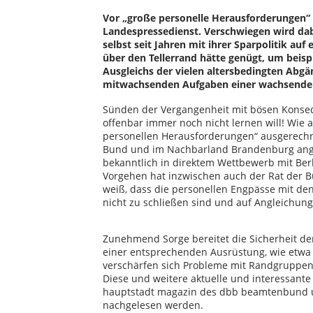
Vor „große personelle Herausforderungen“ ges
Landespressedienst. Verschwiegen wird dabe
selbst seit Jahren mit ihrer Sparpolitik auf 
über den Tellerrand hätte genügt, um beisp
Ausgleichs der vielen altersbedingten Abgä
mitwachsenden Aufgaben einer wachsenden
Sünden der Vergangenheit mit bösen Konseq
offenbar immer noch nicht lernen will! Wie a
personellen Herausforderungen“ ausgerech
Bund und im Nachbarland Brandenburg ange
bekanntlich in direktem Wettbewerb mit Be
Vorgehen hat inzwischen auch der Rat der Bü
weiß, dass die personellen Engpässe mit d
nicht zu schließen sind und auf Angleichung
Zunehmend Sorge bereitet die Sicherheit der
einer entsprechenden Ausrüstung, wie etwa b
verschärfen sich Probleme mit Randgruppen
Diese und weitere aktuelle und interessan
hauptstadt magazin des dbb beamtenbund und
nachgelesen werden.