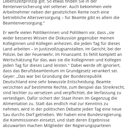
Lebenszeitprinzip gilt. So etwas finden Sie in der
Rentenversicherung viel seltener. Auch bekommen viele
Arbeitnehmer neben der gesetzlichen Rente noch eine
betriebliche Altersversorgung – für Beamte gibt es allein die
Beamtenversorgung."
Er werfe vielen Politikerinnen und Politikern vor, dass „sie
wider besseres Wissen die Diskussion gegenüber meinen
Kolleginnen und Kollegen anheizen, die jeden Tag für dieses
Land arbeiten – in Justizvollzugsanstalten, im Gericht, bei der
Polizei, bei der Feuerwehr, im Finanzamt. Es fehlt komplett an
Wertschätzung für das, was sie die Kolleginnen und Kollegen
jeden Tag für dieses Land leisten." Dabei werde oft ignoriert,
dass das Berufsbeamtentum im Grundgesetz verankert sei.
Geyer: „Das war bei Gründung der Bundesrepublik
Deutschland eine sehr bewusste Entscheidung. Beamte
verzichten auf bestimmte Rechte, zum Beispiel das Streikrecht,
sind leichter zu versetzen und verpflichtet, die Verfassung zu
verteidigen. Dafür sichert der Staat ihnen im Gegenzug die
Alimentation zu. Statt das endlich mal zur Kenntnis zu
nehmen, wird in der politischen Debatte jeden Tag eine neue
Sau durchs Dorf getrieben. Wir haben eine Bundesregierung,
die Kommissionen einsetzt, und statt deren Ergebnisse
abzuwarten machen Mitglieder der Regierungsparteien