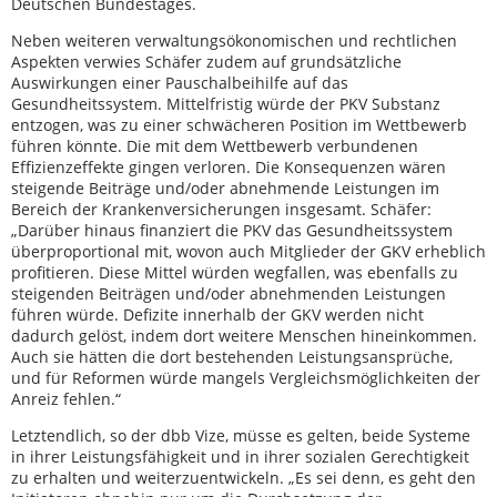
Deutschen Bundestages.
Neben weiteren verwaltungsökonomischen und rechtlichen
Aspekten verwies Schäfer zudem auf grundsätzliche
Auswirkungen einer Pauschalbeihilfe auf das
Gesundheitssystem. Mittelfristig würde der PKV Substanz
entzogen, was zu einer schwächeren Position im Wettbewerb
führen könnte. Die mit dem Wettbewerb verbundenen
Effizienzeffekte gingen verloren. Die Konsequenzen wären
steigende Beiträge und/oder abnehmende Leistungen im
Bereich der Krankenversicherungen insgesamt. Schäfer:
„Darüber hinaus finanziert die PKV das Gesundheitssystem
überproportional mit, wovon auch Mitglieder der GKV erheblich
profitieren. Diese Mittel würden wegfallen, was ebenfalls zu
steigenden Beiträgen und/oder abnehmenden Leistungen
führen würde. Defizite innerhalb der GKV werden nicht
dadurch gelöst, indem dort weitere Menschen hineinkommen.
Auch sie hätten die dort bestehenden Leistungsansprüche,
und für Reformen würde mangels Vergleichsmöglichkeiten der
Anreiz fehlen.“
Letztendlich, so der dbb Vize, müsse es gelten, beide Systeme
in ihrer Leistungsfähigkeit und in ihrer sozialen Gerechtigkeit
zu erhalten und weiterzuentwickeln. „Es sei denn, es geht den