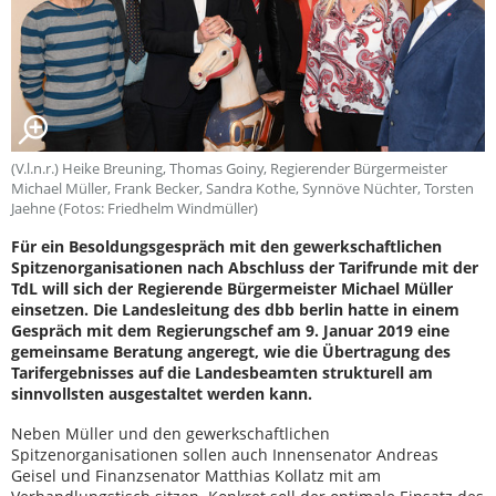
(V.l.n.r.) Heike Breuning, Thomas Goiny, Regierender Bürgermeister
Michael Müller, Frank Becker, Sandra Kothe, Synnöve Nüchter, Torsten
Jaehne (Fotos: Friedhelm Windmüller)
Für ein Besoldungsgespräch mit den gewerkschaftlichen
Spitzenorganisationen nach Abschluss der Tarifrunde mit der
TdL will sich der Regierende Bürgermeister Michael Müller
einsetzen. Die Landesleitung des dbb berlin hatte in einem
Gespräch mit dem Regierungschef am 9. Januar 2019 eine
gemeinsame Beratung angeregt, wie die Übertragung des
Tarifergebnisses auf die Landesbeamten strukturell am
sinnvollsten ausgestaltet werden kann.
Neben Müller und den gewerkschaftlichen
Spitzenorganisationen sollen auch Innensenator Andreas
Geisel und Finanzsenator Matthias Kollatz mit am