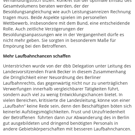
Verhandlungstisch sitzen. Konkret soll der optimale Einsatz des
Gesamtvolumens beraten werden, der der
Besoldungsangleichung wie auch Leistungsanreizen Rechnung
tragen muss. Beide Aspekte spielen im personellen
Wettbewerb, insbesondere mit dem Bund, eine entscheidende
Rolle. Auch zeitliche Verzögerungen der
Besoldungsanpassungen wie in der Vergangenheit dürfe es
nicht mehr geben. Sie sorgten in besonderem Maße für
Empörung bei den Betroffenen.
Mehr Laufbahnchancen schaffen
Unterstrichen wurde von der dbb Delegation unter Leitung des
Landesvorsitzenden Frank Becker in diesem Zusammenhang
die Dringlichkeit einer Neuordnung des Berliner
Laufbahnrechts, das gegenwärtig nicht nur zu unerträglichen
Verwerfungen innerhalb vergleichbarer Tätigkeiten führt,
sondern auch viel zu wenig Entwicklungschancen bietet. In
vielen Bereichen, kritisierte die Landesleitung, könne von einer
„Laufbahn“ keine Rede sein, denn den Beschäftigten böten sich
keinerlei Aufstiegsmöglichkeiten. Frust und Unzufriedenheit
der Betroffenen führten dann zur Abwanderung des in Berlin
gut ausgebildeten und dringend benötigten Personals in
andere Gebietskörperschaften mit besseren Laufbahnchancen.