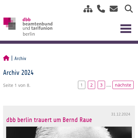
Archiv
Archiv 2024
1
2
3
....
nächste
Seite 1 von 8.
31.12.2024
dbb berlin trauert um Bernd Raue