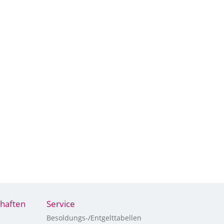
haften
Service
Besoldungs-/Entgelttabellen