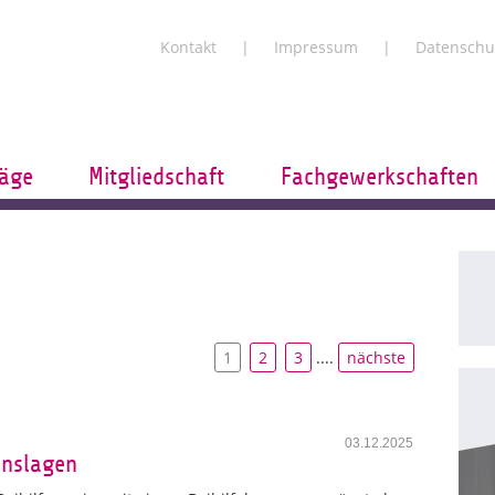
Kontakt
Impressum
Datenschu
räge
Mitgliedschaft
Fachgewerkschaften
1
2
3
....
nächste
03.12.2025
enslagen